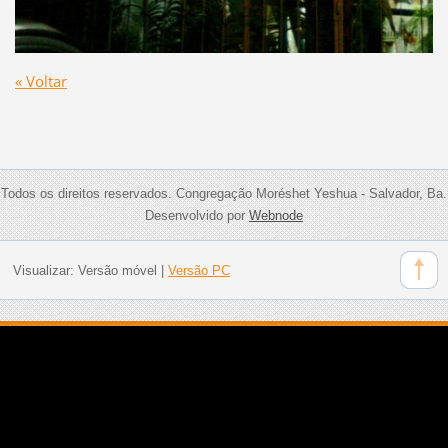
« Voltar
Todos os direitos reservados. Congregação Moréshet Yeshua - Salvador, Ba.
Desenvolvido por
Webnode
Visualizar:
Versão móvel
|
Versão PC